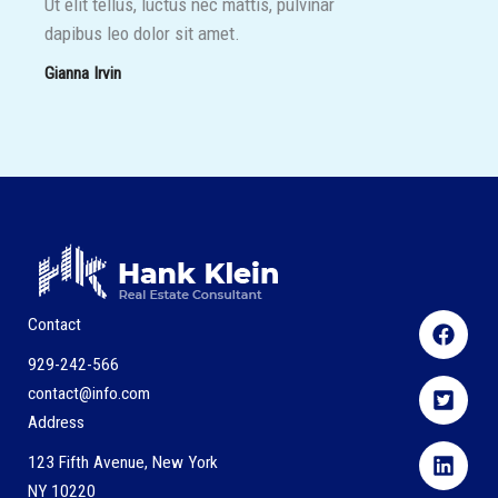
Ut elit tellus, luctus nec mattis, pulvinar
dapibus leo dolor sit amet.
Gianna Irvin
Contact
929-242-566
contact@info.com
Address
123 Fifth Avenue, New York
NY 10220